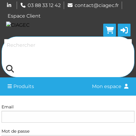
03 88 33 12 42
contact@ciagec.fr
Espace Client
Rechercher
Produits
Mon espace
Connexion
Email
Mot de passe