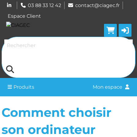
03 88 33 12 42
contact@ciagec.fr
Espace Client
Rechercher
Produits
Mon espace
Comment choisir
son ordinateur