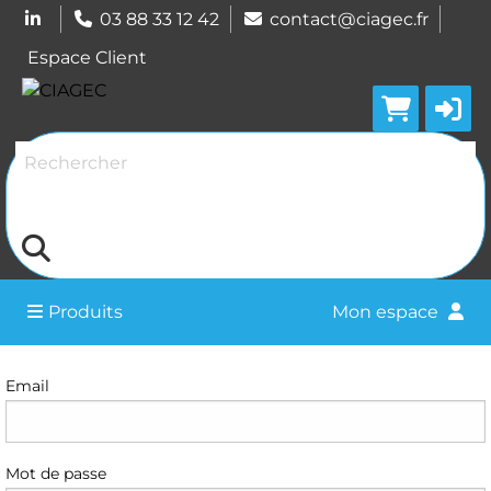
03 88 33 12 42
contact@ciagec.fr
Espace Client
Rechercher
Produits
Mon espace
Connexion
Email
Mot de passe